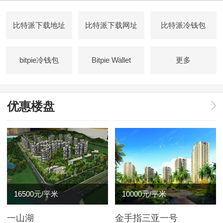
比特派下载地址
比特派下载网址
比特派冷钱包
bitpie冷钱包
Bitpie Wallet
更多
优惠楼盘
16500元/平米
10000元/平米
比特派下载地址
一山湖
金手指三亚一号