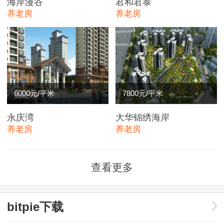
海岸漫谷
君和君泰
养老房
养老房
bitpie官网
比特派官网
bitpie网址
6000元/平米
7800元/平米
比特派钱包
永庆湾
大华锦绣海岸
养老房
养老房
查看更多
bitpie下载